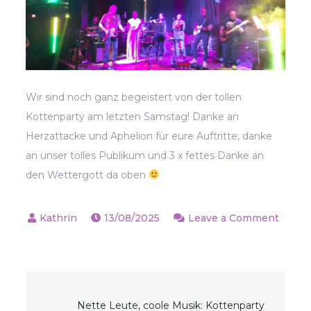
Wir sind noch ganz begeistert von der tollen
Kottenparty am letzten Samstag! Danke an
Herzattacke und Aphelion für eure Auftritte, danke
an unser tolles Publikum und 3 x fettes Danke an
den Wettergott da oben
13/08/2025
Leave a Comment
on
Schön
war‘s!
Beitragsnavigatio
Nette Leute, coole Musik: Kottenparty